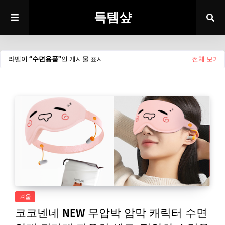
득템샾
라벨이
수면용품
인 게시물 표시
전체 보기
겨울
코코넨네 NEW 무압박 암막 캐릭터 수면