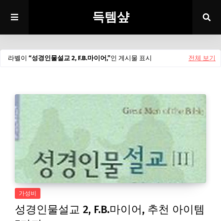
득템샾
라벨이
성경인물설교 2, F.B.마이어,
인 게시물 표시
전체 보기
가성비
성경인물설교 2, F.B.마이어, 추천 아이템