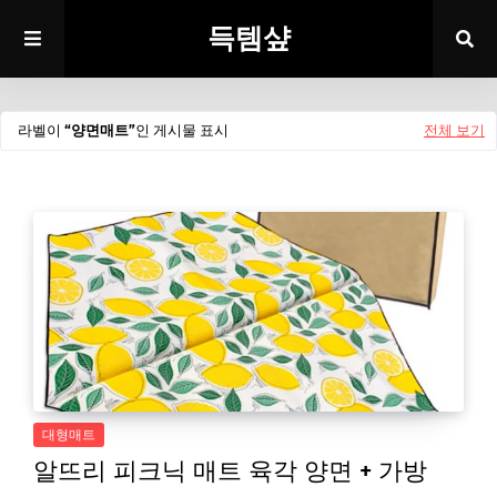
득템샾
라벨이
양면매트
인 게시물 표시
전체 보기
대형매트
알뜨리 피크닉 매트 육각 양면 + 가방