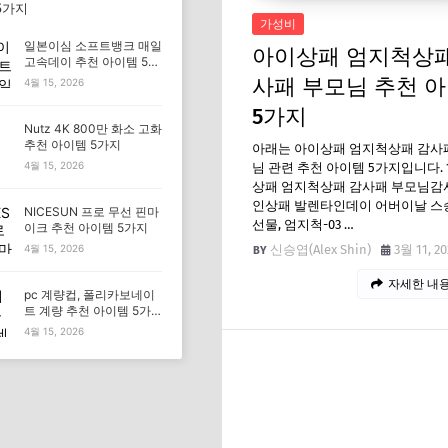
5가지
가성비
일본이심 소프트뱅크 매일
아이상패 엄지척상패
고속데이 추천 아이템 5가
지
사패 부모님 추천 
4월 15, 2026
5가지
Nutz 4K 800만 화소 고화
추천 아이템 5가지
아래는 아이상패 엄지척상패 감사
4월 15, 2026
님 관련 추천 아이템 5가지입니다. 1
상패 엄지척상패 감사패 부모님감
인상패 발렌타인데이 어버이날 스
NICESUN 프로 무선 핀마
선물, 엄지척-03 …
이크 추천 아이템 5가지
신승엽(Alex Shin)
3월 11, 20
4월 15, 2026
자세한 내용
pc 계량컵, 폴리카보네이
트 계량 추천 아이템 5가
지
4월 15, 2026