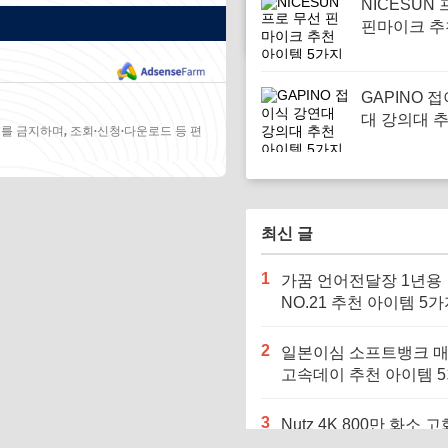
NICESUN
핀마이크 추
템 5가지
GAPINO 
대 강의대 
를 금지하며, 조회·신청·다운로드 등 편
템 5가지
최신 글
1
가꿈 언어전달장 1년용
NO.21 추천 아이템 5
2
일본이심 소프트뱅크 
고속데이 추천 아이템 
3
Nutz 4K 800만 화소 고
천 아이템 5가지