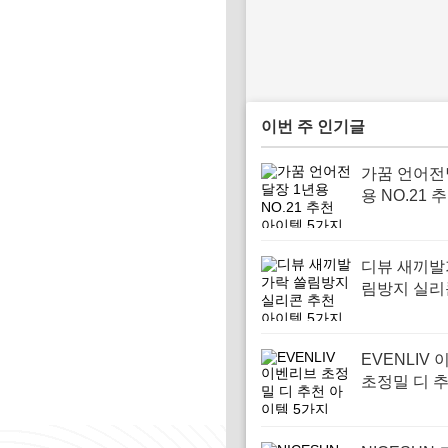
이번 주 인기글
가꿈 언어전
용 NO.21 
템 5가지
디뷰 새끼발
림방지 실리
아이템 5가
EVENLIV
초정밀 디 
템 5가지