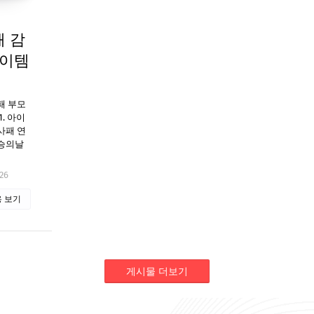
 감
아이템
패 부모
. 아이
사패 연
승의날
26
 보기
게시물 더보기