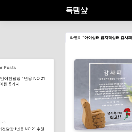
득템샾
라벨이
아이상패 엄지척상패 감사패
r Posts
2026
전달장 1년용 NO.21 추천