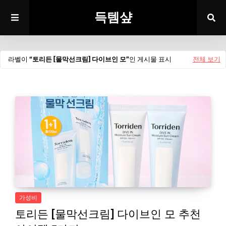
득템샾
라벨이
토리든 [물막선크림] 다이브인 모
인 게시물 표시
전체 보기
가성비
토리든 [물막선크림] 다이브인 모 추천