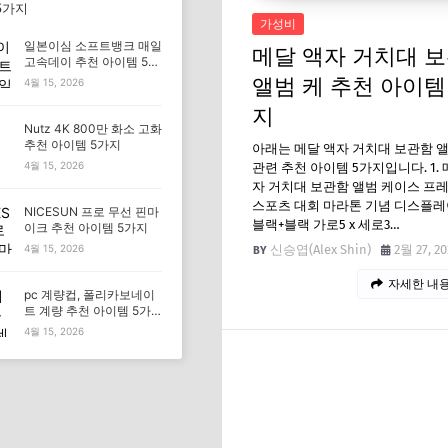
5가지
가성비
일본이심 소프트뱅크 매일
메달 액자 거치대 
고속데이 추천 아이템 5가
지
앨범 케 추천 아이템
4월 15, 2026
지
Nutz 4K 800만 화소 고화
추천 아이템 5가지
아래는 메달 액자 거치대 보관함 앨
4월 15, 2026
관련 추천 아이템 5가지입니다. 1. 
자 거치대 보관함 앨범 케이스 프
스포츠 대회 마라톤 기념 디스플레이,
NICESUN 프로 무선 핀마
블랙+블랙 가로5 x 세로3…
이크 추천 아이템 5가지
신승엽(Alex Shin)
2월 27, 20
4월 15, 2026
자세한 내용
pc 계량컵, 폴리카보네이
트 계량 추천 아이템 5가
지
4월 15, 2026