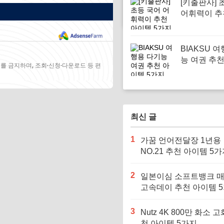
[키출판사] 
어휘력이 추
템 5가지
BIAKSU 
능 여권 추
를 금지하며, 조회·신청·다운로드 등 편
5가지
최신 글
1
가꿈 언어전달장 1년용
NO.21 추천 아이템 5
2
일본이심 소프트뱅크 
고속데이 추천 아이템 
3
Nutz 4K 800만 화소 고
천 아이템 5가지