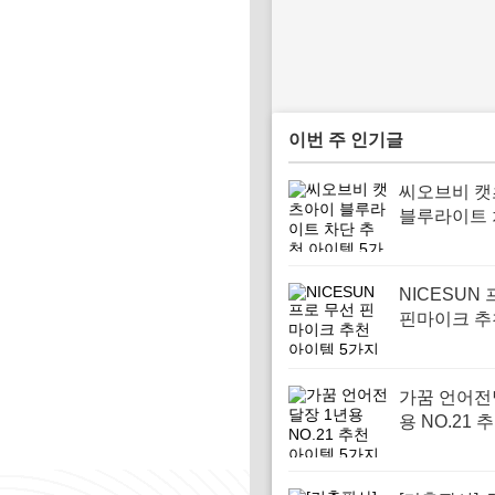
이번 주 인기글
씨오브비 
블루라이트 
천 아이템 
NICESUN
핀마이크 추
템 5가지
가꿈 언어전
용 NO.21 
템 5가지