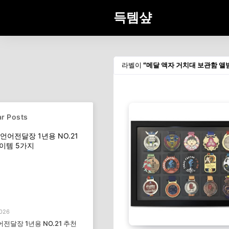
득템샾
라벨이
메달 액자 거치대 보관함 앨
r Posts
2026
전달장 1년용 NO.21 추천