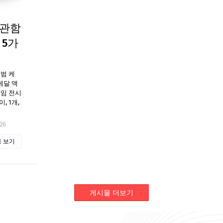
보관함
 5가
범 케
메달 액
레임 전시
 1개,
26
 보기
게시물 더보기