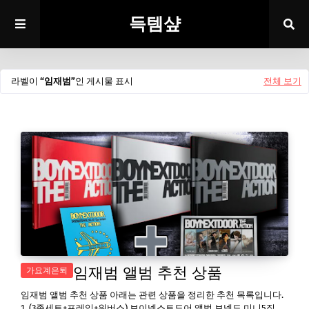
득템샾
라벨이
임재범
인 게시물 표시
전체 보기
임재범 앨범 추천 상품
가요계은퇴
임재범 앨범 추천 상품 아래는 관련 상품을 정리한 추천 목록입니다.
1. (3종세트+프레임+위버스) 보이넥스트도어 앨범 보넥도 미니5집