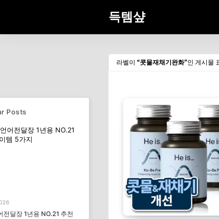
득템샾
라벨이
콧물재채기완화
인 게시물 
r Posts
2026
전달장 1년용 NO.21 추천