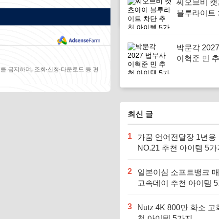
씨오브비 
블루라이트 
천 아이템 
박문각 202
이혁준 민 
템 5가지
를 금지하며, 조회·신청·다운로드 등 편
최신 글
1
가꿈 언어전달장 1년용
NO.21 추천 아이템 5
2
일본이심 소프트뱅크 
고속데이 추천 아이템 
3
Nutz 4K 800만 화소 고
천 아이템 5가지