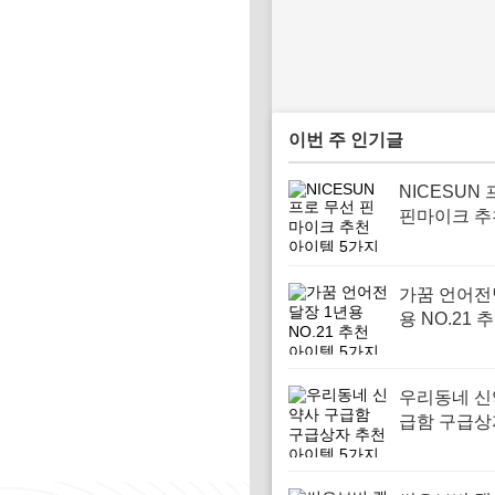
이번 주 인기글
NICESUN
핀마이크 추
템 5가지
가꿈 언어전
용 NO.21 
템 5가지
우리동네 신
급함 구급상
아이템 5가