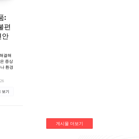
품:
불편
편안
 해결해
같은 증상
이나 환경
026
 보기
게시물 더보기