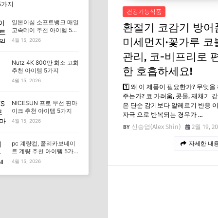
5가지
건강기능식품
일본이심 소프트뱅크 매일
환절기 코감기 방어
고속데이 추천 아이템 5가
지
미세먼지·꽃가루 코
4월 15, 2026
관리, 코-비프리로 
Nutz 4K 800만 화소 고화
한 호흡하세요!
추천 아이템 5가지
4월 15, 2026
1️⃣ 왜 이 제품이 필요한가? 무엇을
주는가? 코 가려움, 콧물, 재채기 
NICESUN 프로 무선 핀마
은 단순 감기보다 알레르기 반응 
이크 추천 아이템 5가지
자극 으로 반복되는 경우가 …
4월 15, 2026
신승엽(Alex Shin)
2월 19, 2
pc 계량컵, 폴리카보네이
자세한 내용
트 계량 추천 아이템 5가
지
4월 15, 2026