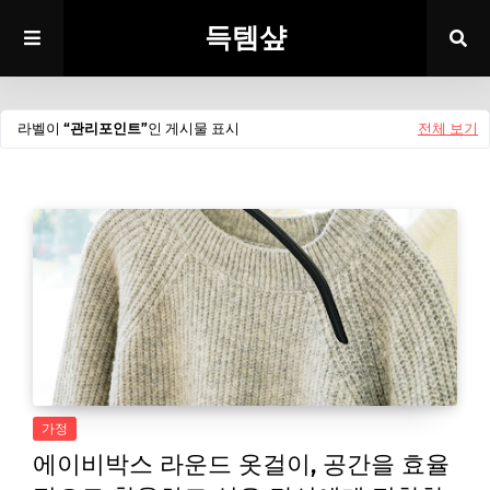
득템샾
라벨이
관리포인트
인 게시물 표시
전체 보기
가정
에이비박스 라운드 옷걸이, 공간을 효율