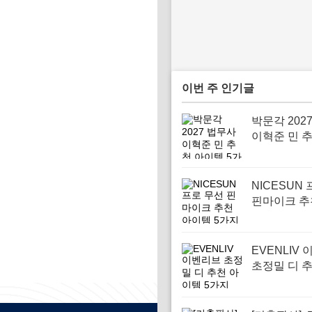
이번 주 인기글
박문각 202
이혁준 민 
템 5가지
NICESUN
핀마이크 추
템 5가지
EVENLIV
초정밀 디 
템 5가지