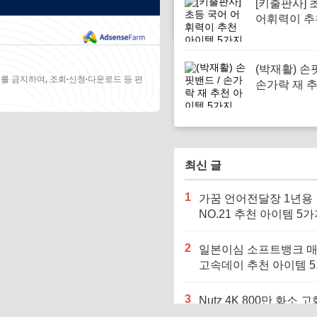
[키출판사] 
어휘력이 추
템 5가지
(박재활) 손
를 금지하며, 조회·신청·다운로드 등 편
손가락 재 
템 5가지
최신 글
1
가꿈 언어전달장 1년용
NO.21 추천 아이템 5
2
일본이심 소프트뱅크 
고속데이 추천 아이템 
3
Nutz 4K 800만 화소 고
천 아이템 5가지