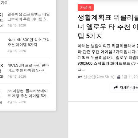
5가지
가성비
일본이심 소프트뱅크 매일
생활계획표 위클리
고속데이 추천 아이템 5가
지
너 옐로우 타 추천 
4월 15, 2026
템 5가지
Nutz 4K 800만 화소 고화
추천 아이템 5가지
아래는 생활계획표 위클리플래너 
4월 15, 2026
타 관련 추천 아이템 5가지입니다. 1
계획표 위클리플래너 옐로우 타임
900x600 스케줄러 화이트보드 👉
NICESUN 프로 무선 핀마
크…
이크 추천 아이템 5가지
신승엽(Alex Shin)
2월 11, 20
4월 15, 2026
자세한 내용
pc 계량컵, 폴리카보네이
트 계량 추천 아이템 5가
지
4월 15, 2026