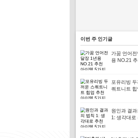
이번 주 인기글
가꿈 언어전
용 NO.21 
템 5가지
포유리빙 두
쿼트니트 힙
아이템 5가
원인과 결과
1: 생각대로
이템 5가지