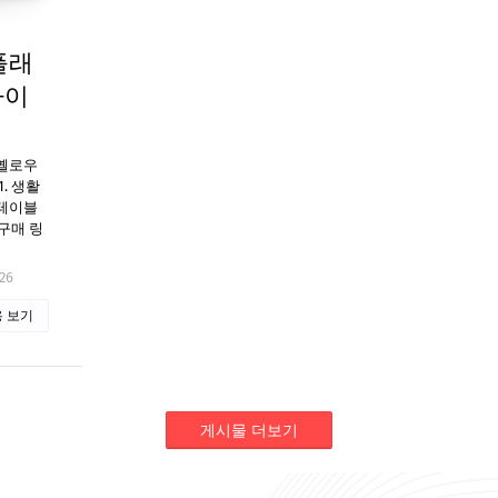
플래
아이
옐로우
. 생활
테이블
 구매 링
26
 보기
게시물 더보기