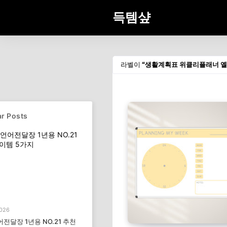
득템샾
라벨이
생활계획표 위클리플래너 옐
r Posts
2026
전달장 1년용 NO.21 추천