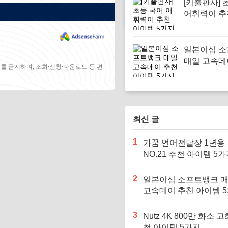
[키출판사] 
어휘력이 추
템 5가지
일본이심 
매일 고속데
를 금지하며, 조회·신청·다운로드 등 편
아이템 5가
최신 글
1
가꿈 언어전달장 1년용
NO.21 추천 아이템 5
2
일본이심 소프트뱅크 
고속데이 추천 아이템 
3
Nutz 4K 800만 화소 고
천 아이템 5가지