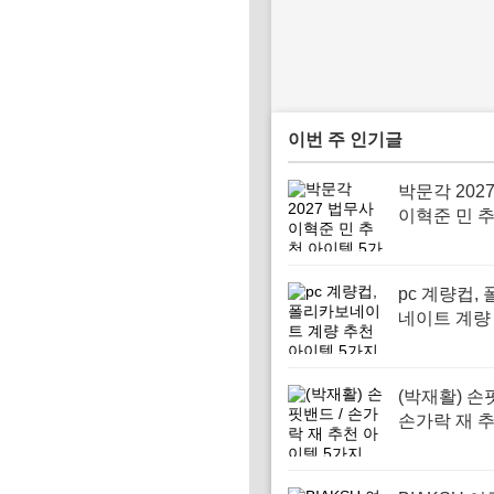
이번 주 인기글
박문각 202
이혁준 민 
템 5가지
pc 계량컵,
네이트 계량
이템 5가지
(박재활) 손
손가락 재 
템 5가지