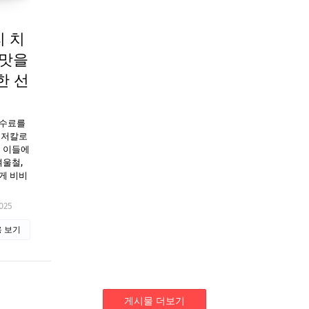
 치
 맛을
한 선
수수료를
 저칼로
는 이들에
겨울철,
게 비비
025
 보기
게시물 더보기