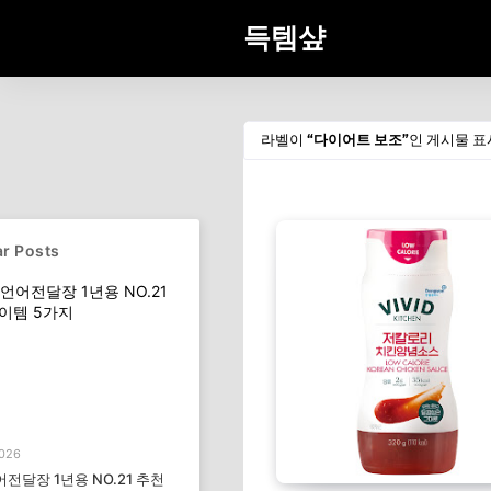
득템샾
라벨이
다이어트 보조
인 게시물 표
r Posts
2026
전달장 1년용 NO.21 추천