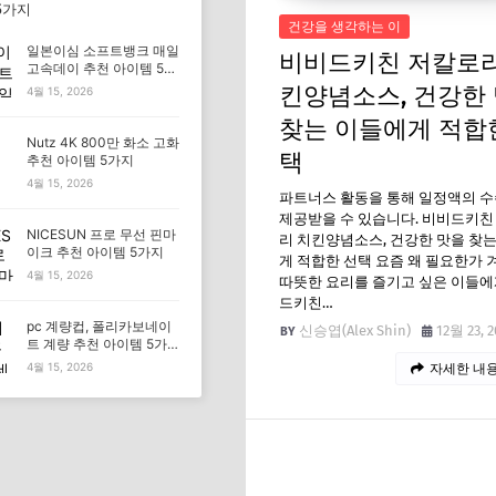
5가지
건강을 생각하는 이
일본이심 소프트뱅크 매일
비비드키친 저칼로리
고속데이 추천 아이템 5가
지
킨양념소스, 건강한
4월 15, 2026
찾는 이들에게 적합
Nutz 4K 800만 화소 고화
택
추천 아이템 5가지
4월 15, 2026
파트너스 활동을 통해 일정액의 
제공받을 수 있습니다. 비비드키친
NICESUN 프로 무선 핀마
리 치킨양념소스, 건강한 맛을 찾
이크 추천 아이템 5가지
게 적합한 선택 요즘 왜 필요한가 
4월 15, 2026
따뜻한 요리를 즐기고 싶은 이들에
드키친…
pc 계량컵, 폴리카보네이
신승엽(Alex Shin)
12월 23, 2
트 계량 추천 아이템 5가
지
4월 15, 2026
자세한 내용