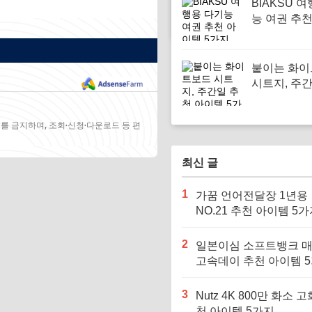
BIAKSU 
능 여권 추
5가지
붙이는 화
시트지, 주
아이템 5가
를 금지하며, 조회·신청·다운로드 등 편
최신 글
1
가꿈 언어전달장 1년용
NO.21 추천 아이템 5
2
일본이심 소프트뱅크 
고속데이 추천 아이템 
3
Nutz 4K 800만 화소 고
천 아이템 5가지