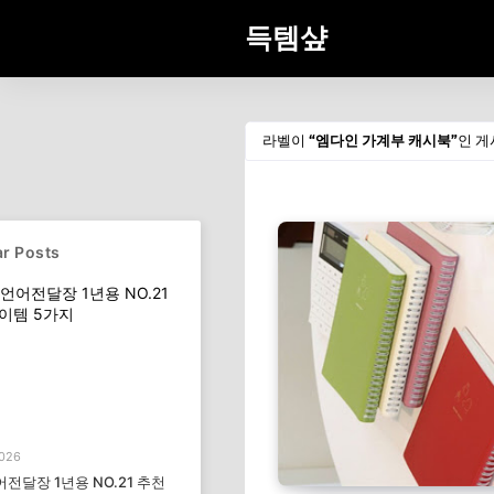
득템샾
라벨이
엠다인 가계부 캐시북
인 게
r Posts
2026
전달장 1년용 NO.21 추천