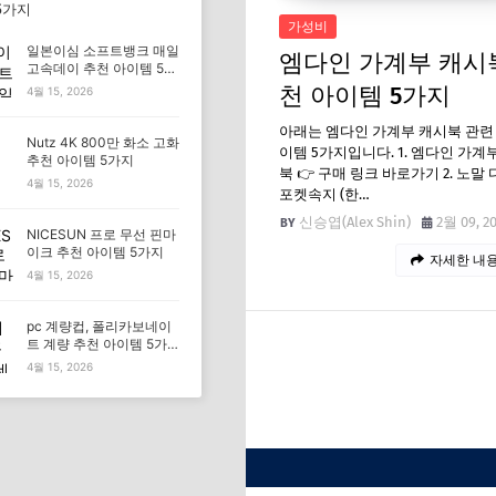
5가지
가성비
일본이심 소프트뱅크 매일
엠다인 가계부 캐시
고속데이 추천 아이템 5가
지
천 아이템 5가지
4월 15, 2026
아래는 엠다인 가계부 캐시북 관련
Nutz 4K 800만 화소 고화
이템 5가지입니다. 1. 엠다인 가계
추천 아이템 5가지
북 👉 구매 링크 바로가기 2. 노말
4월 15, 2026
포켓속지 (한…
신승엽(Alex Shin)
2월 09, 2
NICESUN 프로 무선 핀마
이크 추천 아이템 5가지
자세한 내용
4월 15, 2026
pc 계량컵, 폴리카보네이
트 계량 추천 아이템 5가
지
4월 15, 2026