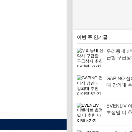
이번 주 인기글
우리동네 신
급함 구급상
아이템 5가
GAPINO 
대 강의대 
템 5가지
EVENLIV
초정밀 디 
템 5가지