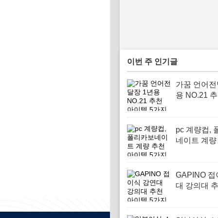
이번 주 인기글
가꿈 언어전
용 NO.21 
템 5가지
pc 계량컵,
네이트 계량
이템 5가지
GAPINO 
대 강의대 
템 5가지