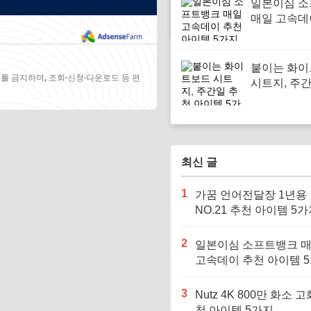
일본이심 
매일 고속데
아이템 5가
붙이는 화
를 금지하며, 조회·신청·다운로드 등 편
시트지, 주
아이템 5가
최신 글
1
가꿈 언어전달장 1년용
NO.21 추천 아이템 5
2
일본이심 소프트뱅크 
고속데이 추천 아이템 
3
Nutz 4K 800만 화소 고
천 아이템 5가지