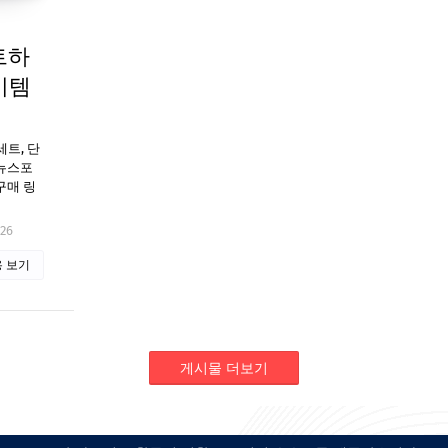
트하
이템
트, 단
 뉴스포
구매 링
026
 보기
게시물 더보기