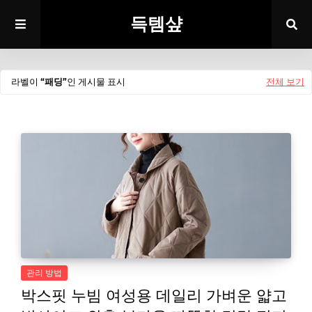
득템샾
라벨이
패딩
인 게시물 표시
전체 보기
관리 방법
박스핏 누빔 여성용 데일리 가벼운 얇고