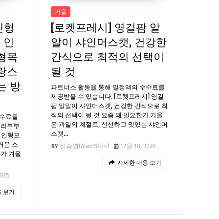
가을
인형
[로켓프레시] 영길팜 알
 인
알이 샤인머스캣, 건강한
형목
간식으로 최적의 선택이
랑스
될 것
는 방
파트너스 활동을 통해 일정액의 수수료를
제공받을 수 있습니다. [로켓프레시] 영길
팜 알알이 샤인머스캣, 건강한 간식으로 최
적의 선택이 될 것 요즘 왜 필요한가 가을
수수료를
은 과일의 계절로, 신선하고 맛있는 샤인머
 라부부
스캣…
 인형모
러운 소
신승엽(Alex Shin)
12월 18, 2025
한가 겨울
자세한 내용 보기
2025
 보기