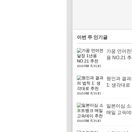
이번 주 인기글
가꿈 언어전
용 NO.21 
템 5가지
원인과 결과
1: 생각대로
이템 5가지
일본이심 
매일 고속데
아이템 5가