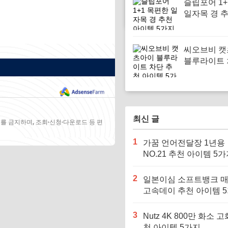
슬립포어 1+
일자목 경 
템 5가지
씨오브비 
블루라이트 
천 아이템 
최신 글
를 금지하며, 조회·신청·다운로드 등 편
1
가꿈 언어전달장 1년용
NO.21 추천 아이템 5
2
일본이심 소프트뱅크 
고속데이 추천 아이템 
3
Nutz 4K 800만 화소 고
천 아이템 5가지