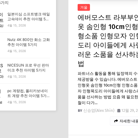
5가지
겨울
일본이심 소프트뱅크 매일
에버모스트 라부부
고속데이 추천 아이템 5가
지
옷 솜인형 10cm인형
4월 15, 2026
형소품 인형모자 인
Nutz 4K 800만 화소 고화
도리 아이들에게 사
추천 아이템 5가지
4월 15, 2026
러운 소품을 선사하
법
NICESUN 프로 무선 핀마
이크 추천 아이템 5가지
파트너스 활동을 통해 일정액의 
4월 15, 2026
제공받을 수 있습니다. 에버모스트
인형옷 솜인형 10cm인형 인형소품
pc 계량컵, 폴리카보네이
자 인형목도리 아이들에게 사랑스
트 계량 추천 아이템 5가
품을 선사하는 방법 요즘 왜 필요
지
4월 15, 2026
철이 다가…
신승엽(Alex Shin)
12월 29, 
자세한 내용