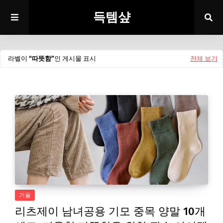
득템샾
라벨이
따뜻함
인 게시물 표시
전체 보기
겨울
리츠제이 남녀공용 기모 중목 양말 10개