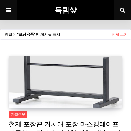
득템샾
라벨이
포장용품
인 게시물 표시
전체 보기
가정주부
철제 포장끈 거치대 포장 마스킹테이프