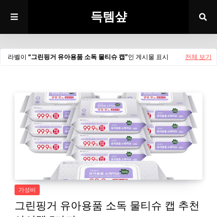
득템샾
라벨이
그린핑거 유아용품 소독 물티슈 캡
인 게시물 표시
전체 보기
가성비
그린핑거 유아용품 소독 물티슈 캡 추천