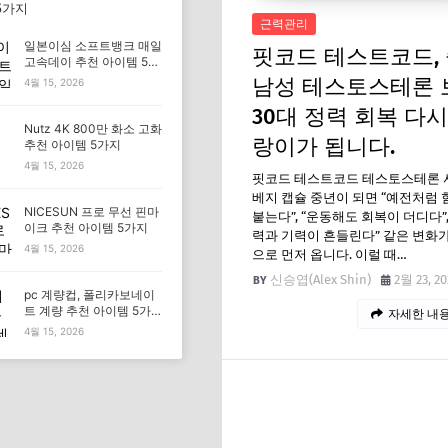
5가지
근력관리
일본이심 소프트뱅크 매일
핏코드 테스트코드,
고속데이 추천 아이템 5가
지
남성 테스토스테론 
4월 15, 2026
30대 정력 회복 다시
Nutz 4K 800만 화소 고화
랑이가 됩니다.
추천 아이템 5가지
4월 15, 2026
핏코드 테스트코드 테스토스테론 
베지 캡슐 중년이 되면 “예전처럼 
NICESUN 프로 무선 핀마
붙는다”, “운동해도 회복이 더디다”,
이크 추천 아이템 5가지
력과 기력이 흔들린다” 같은 변화
4월 15, 2026
으로 먼저 옵니다. 이럴 때…
신승엽(Alex Shin)
2월 23, 20
pc 계량컵, 폴리카보네이
트 계량 추천 아이템 5가
자세한 내용
지
4월 15, 2026