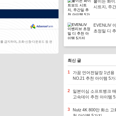
붙이는 화
시트지, 주
아이템 5가
EVENLIV
초정밀 디 
템 5가지
를 금지하며, 조회·신청·다운로드 등 편
최신 글
1
가꿈 언어전달장 1년용
NO.21 추천 아이템 5
2
일본이심 소프트뱅크 
고속데이 추천 아이템 
3
Nutz 4K 800만 화소 고
천 아이템 5가지