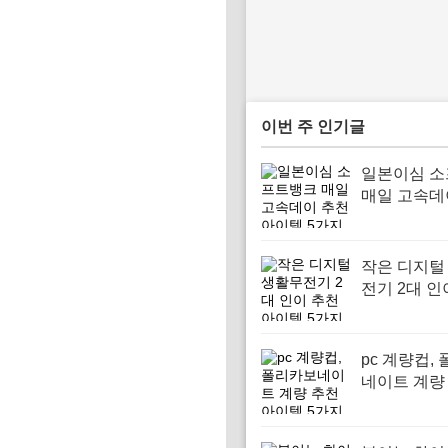
이번 주 인기글
일본이심 
매일 고속데
아이템 5가
작은 디지털
전기 2대 인
아이템 5가
pc 계량컵,
네이트 계량
이템 5가지