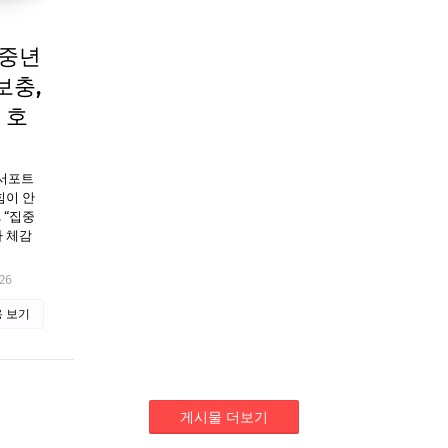
 중년
보충,
 호
서포트
힘이 안
 “집중
가 체감
26
 보기
게시물 더보기