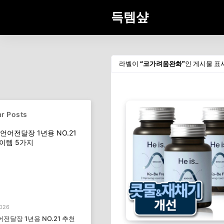
득템샾
라벨이
코가려움완화
인 게시물 표
r Posts
2026
전달장 1년용 NO.21 추천