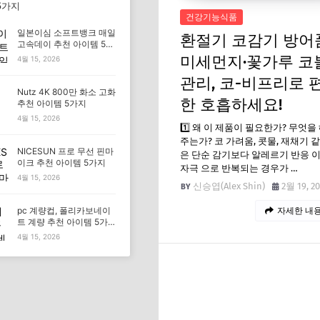
5가지
건강기능식품
일본이심 소프트뱅크 매일
환절기 코감기 방어
고속데이 추천 아이템 5가
지
미세먼지·꽃가루 코
4월 15, 2026
관리, 코-비프리로 
Nutz 4K 800만 화소 고화
한 호흡하세요!
추천 아이템 5가지
4월 15, 2026
1️⃣ 왜 이 제품이 필요한가? 무엇을
주는가? 코 가려움, 콧물, 재채기 
NICESUN 프로 무선 핀마
은 단순 감기보다 알레르기 반응 
이크 추천 아이템 5가지
자극 으로 반복되는 경우가 …
4월 15, 2026
신승엽(Alex Shin)
2월 19, 2
pc 계량컵, 폴리카보네이
자세한 내용
트 계량 추천 아이템 5가
지
4월 15, 2026