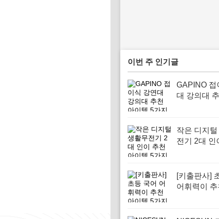
이번 주 인기글
GAPINO 
대 강의대 
템 5가지
작은 디지털
전기 2대 인
아이템 5가
[키출판사] 
어휘력이 추
템 5가지