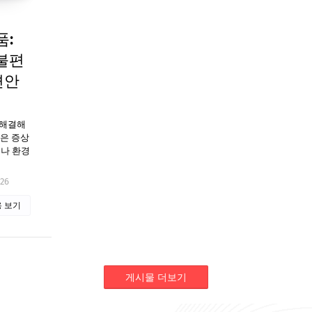
품:
불편
편안
 해결해
같은 증상
이나 환경
026
 보기
게시물 더보기