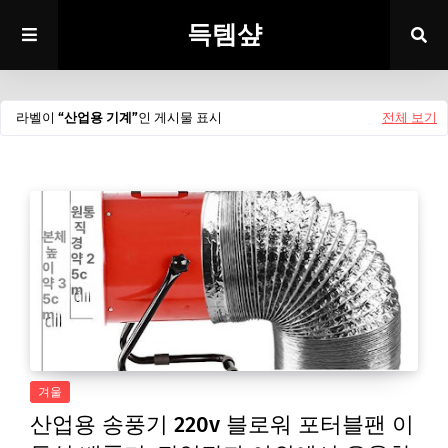
득템샾
라벨이
산업용 기계
인 게시물 표시
전체 보기
겨울
산업용 송풍기 220v 블로워 포터블팬 이