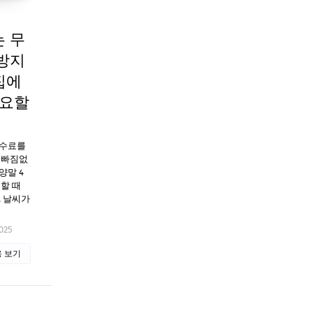
 무
방지
집에
필요할
수수료를
털빠짐없
양말 4
할 때
, 날씨가
025
 보기