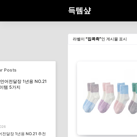
득템샾
라벨이
집콕족
인 게시물 표시
r Posts
2026
전달장 1년용 NO.21 추천