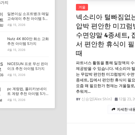
5가지
겨울
일본이심 소프트뱅크 매일
넥소리아 털빠짐없는
고속데이 추천 아이템 5가
지
압박 편안한 미끄럼
4월 15, 2026
수면양말 4종세트, 
Nutz 4K 800만 화소 고화
서 편안한 휴식이 
추천 아이템 5가지
4월 15, 2026
때
파트너스 활동을 통해 일정액의 
NICESUN 프로 무선 핀마
제공받을 수 있습니다. 넥소리아 
이크 추천 아이템 5가지
는 무압박 편안한 미끄럼방지 수면
4월 15, 2026
종세트, 집에서 편안한 휴식이 필요
요즘 왜 필요한가 현재는 겨울철로
pc 계량컵, 폴리카보네이
추워져…
트 계량 추천 아이템 5가
지
신승엽(Alex Shin)
12월 23, 2
4월 15, 2026
자세한 내용