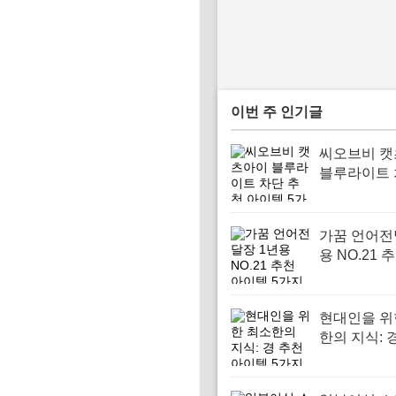
이번 주 인기글
씨오브비 
블루라이트 
천 아이템 
가꿈 언어전
용 NO.21 
템 5가지
현대인을 위
한의 지식: 
이템 5가지