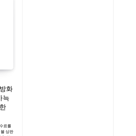
 방화
아늑
벽한
수수료를
이블 상판