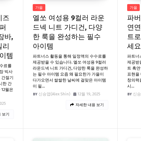
가을
가을
이즈
엘쏘 여성용 9컬러 라운
파버
점퍼
드넥 니트 가디건, 다양
연연
잠바,
한 룩을 완성하는 필수
트로
일리
아이템
세요
아이템
파트너스 활동을 통해 일정액의 수수료를
파트너
제공받을 수 있습니다. 엘쏘 여성용 9컬러
제공받을
수수료를
라운드넥 니트 가디건, 다양한 룩을 완성하
트 흑연
장 빅사
는 필수 아이템 요즘 왜 필요한가 가을이
표현을 
핏 간절기
다가오면서 쌀쌀한 날씨에 걸맞은 아이템
창의력을
시한 간
이 필…
시…
 12월은
신승엽(Alex Shin)
12월 19, 2025
신승엽
2025
자세한 내용 보기
 보기