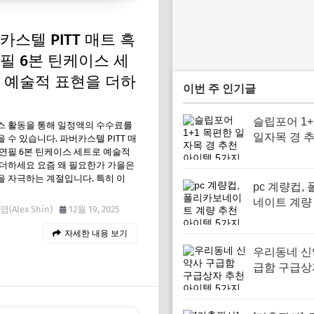
카스텔 PITT 매트 흑
필 6본 틴케이스 세
 예술적 표현을 더하
이번 주 인기글
슬립포어 1+
스 활동을 통해 일정액의 수수료를
일자목 경 
 수 있습니다. 파버카스텔 PITT 매
연필 6본 틴케이스 세트로 예술적
템 5가지
더하세요 요즘 왜 필요한가 가을은
 자극하는 계절입니다. 특히 이
pc 계량컵,
네이트 계량
(Alex Shin)
12월 19, 2025
이템 5가지
자세한 내용 보기
우리동네 신
급함 구급상
아이템 5가