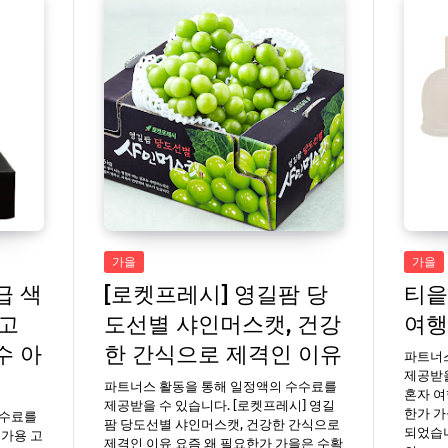
가을
가을
급 색
[로켓프레시] 영길팜 당
티읕
우고
도선별 샤인머스캣, 건강
여행
수 아
한 간식으로 제격인 이유
파트너
제공받을
파트너스 활동을 통해 일정액의 수수료를
혼자 여
제공받을 수 있습니다. [로켓프레시] 영길
한가 가
수수료를
팜 당도선별 샤인머스캣, 건강한 간식으로
되었습니
문가용 고
제격인 이유 요즘 왜 필요한가 가을은 수확