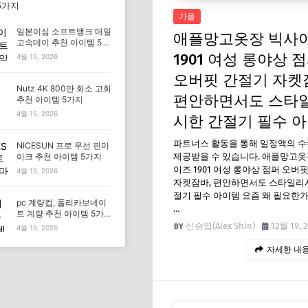
5가지
가을
일본이심 소프트뱅크 매일
애플망고옷장 빅사
고속데이 추천 아이템 5가
지
1901 여성 롱야상 
4월 15, 2026
오버핏 간절기 자켓
Nutz 4K 800만 화소 고화
편안하면서도 스타
추천 아이템 5가지
4월 15, 2026
시한 간절기 필수 
파트너스 활동을 통해 일정액의 
NICESUN 프로 무선 핀마
제공받을 수 있습니다. 애플망고옷
이크 추천 아이템 5가지
이즈 1901 여성 롱야상 점퍼 오버
4월 15, 2026
자켓잠바, 편안하면서도 스타일리
절기 필수 아이템 요즘 왜 필요한가
pc 계량컵, 폴리카보네이
…
트 계량 추천 아이템 5가
지
신승엽(Alex Shin)
12월 19, 
4월 15, 2026
자세한 내용