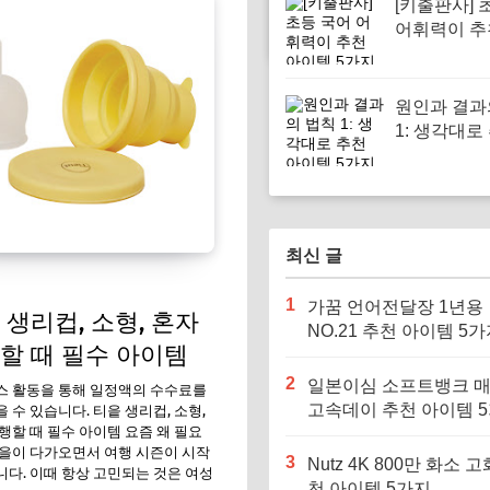
[키출판사] 
어휘력이 추
템 5가지
원인과 결과
1: 생각대로
이템 5가지
최신 글
1
가꿈 언어전달장 1년용
 생리컵, 소형, 혼자
NO.21 추천 아이템 5
할 때 필수 아이템
2
일본이심 소프트뱅크 
스 활동을 통해 일정액의 수수료를
고속데이 추천 아이템 
 수 있습니다. 티읕 생리컵, 소형,
행할 때 필수 아이템 요즘 왜 필요
을이 다가오면서 여행 시즌이 시작
3
Nutz 4K 800만 화소 고
다. 이때 항상 고민되는 것은 여성
천 아이템 5가지