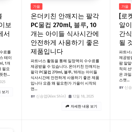
가을
가을
블
온더키친 안깨지는 팔각
[로
아이보
PC물컵 270ml, 블루, 10
알이
집에서
개는 아이들 식사시간에
간식
안전하게 사용하기 좋은
될 
제품입니다
수수료를
파트너
스 테이
제공받을
파트너스 활동을 통해 일정액의 수수료를
l, 1개
팜 알알
제공받을 수 있습니다. 온더키친 안깨지는
왜 필요
적의 선
팔각 PC물컵 270ml, 블루, 10개는 아이들
따뜻한…
은 과일
식사시간에 안전하게 사용하기 좋은 제품
스캣…
2025
입니다 요즘 왜 필요한가 가을이 시작되
신승엽
면…
 보기
신승엽(Alex Shin)
12월 18, 2025
자세한 내용 보기