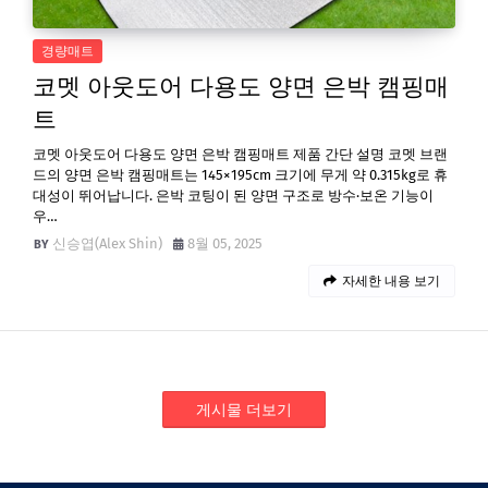
경량매트
코멧 아웃도어 다용도 양면 은박 캠핑매
트
코멧 아웃도어 다용도 양면 은박 캠핑매트 제품 간단 설명 코멧 브랜
드의 양면 은박 캠핑매트는 145×195cm 크기에 무게 약 0.315kg로 휴
대성이 뛰어납니다. 은박 코팅이 된 양면 구조로 방수·보온 기능이
우…
신승엽(Alex Shin)
8월 05, 2025
자세한 내용 보기
게시물 더보기