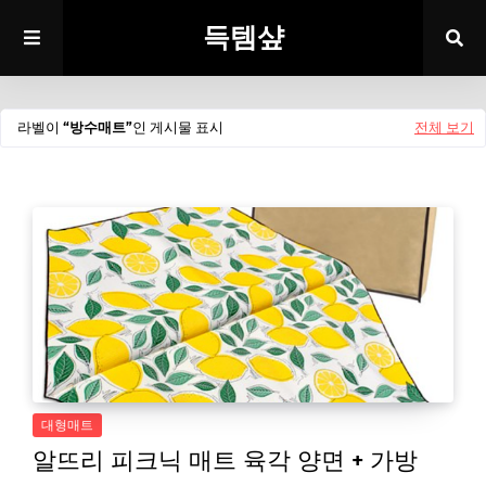
득템샾
라벨이
방수매트
인 게시물 표시
전체 보기
대형매트
알뜨리 피크닉 매트 육각 양면 + 가방