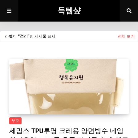
득템샾
라벨이
정리
인 게시물 표시
전체 보기
부모
세맘스 TPU투명 크레용 양면방수 네임