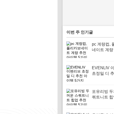
이번 주 인기글
pc 계량컵,
네이트 계량
이템 5가지
EVENLIV
초정밀 디 
템 5가지
포유리빙 두
쿼트니트 힙
아이템 5가