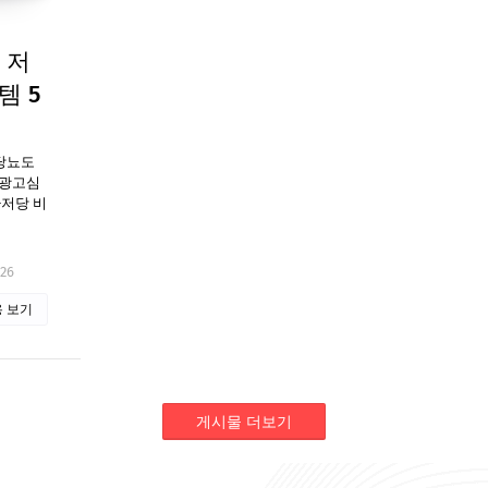
 저
템 5
 당뇨도
[광고심
+저당 비
세
026
 보기
게시물 더보기