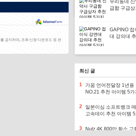
우리동네 신
급함 구급상
아이템 5가
GAPINO 
대 강의대 
를 금지하며, 조회·신청·다운로드 등 편
템 5가지
최신 글
1
가꿈 언어전달장 1년용
NO.21 추천 아이템 5
2
일본이심 소프트뱅크 
고속데이 추천 아이템 
3
Nutz 4K 800만 화소 고
천 아이템 5가지