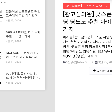
5가지
[광고심의완] 굿스푼 저당 당뇨도
일본이심 소프트뱅크 매일
[광고심의완] 굿스푼
고속데이 추천 아이템 5가
지
당 당뇨도 추천 아이
4월 15, 2026
가지
Nutz 4K 800만 화소 고화
추천 아이템 5가지
아래는 [광고심의완] 굿스푼 저당
4월 15, 2026
관련 추천 아이템 5가지입니다. 1. 
의완] 굿스푼 저당 당뇨도시락 3팩
빔밥 3팩 당뇨 임당식단 배달 6종
NICESUN 프로 무선 핀마
트,1555g (냉동), 1세트, 1…
이크 추천 아이템 5가지
신승엽(Alex Shin)
3월 25, 2
4월 15, 2026
자세한 내용
pc 계량컵, 폴리카보네이
트 계량 추천 아이템 5가
지
4월 15, 2026