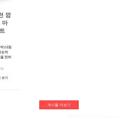
천 깜
 마
하트
디박스(핑
 단순히
음을 전하
026
 보기
게시물 더보기