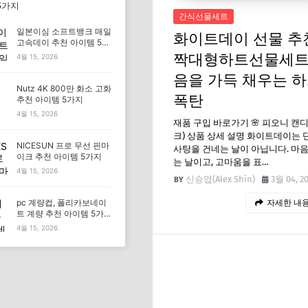
5가지
간식선물세트
일본이심 소프트뱅크 매일
화이트데이 선물 추
고속데이 추천 아이템 5가
지
짝대형하트선물세트
4월 15, 2026
음을 가득 채우는 
Nutz 4K 800만 화소 고화
폭탄
추천 아이템 5가지
4월 15, 2026
재품 구입 바로가기 🌸 피오니 캔
크) 상품 상세 설명 화이트데이는
NICESUN 프로 무선 핀마
사탕을 건네는 날이 아닙니다. 마
이크 추천 아이템 5가지
는 날이고, 고마움을 표…
4월 15, 2026
신승엽(Alex Shin)
3월 04, 2
pc 계량컵, 폴리카보네이
자세한 내용
트 계량 추천 아이템 5가
지
4월 15, 2026