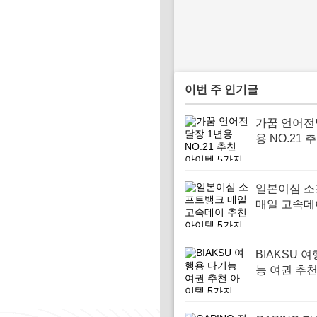
이번 주 인기글
가꿈 언어전
용 NO.21 
템 5가지
일본이심 
매일 고속데
아이템 5가
BIAKSU 
능 여권 추
5가지