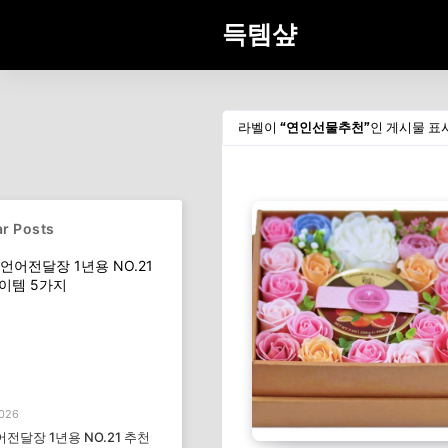
득템샾
라벨이
연인선물추천
인 게시물 표
r Posts
2026
전달장 1년용 NO.21 추천