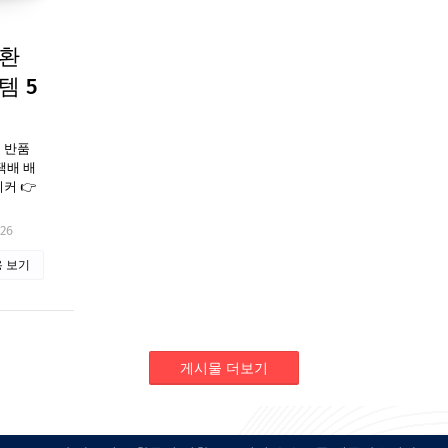
교환
템 5
 반품
택배 배
커 👉
026
 보기
게시물 더보기