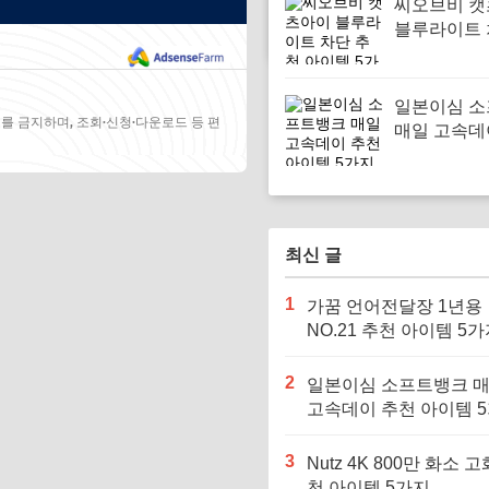
씨오브비 
블루라이트 
천 아이템 
일본이심 
를 금지하며, 조회·신청·다운로드 등 편
매일 고속데
아이템 5가
최신 글
1
가꿈 언어전달장 1년용
NO.21 추천 아이템 5
2
일본이심 소프트뱅크 
고속데이 추천 아이템 
3
Nutz 4K 800만 화소 고
천 아이템 5가지