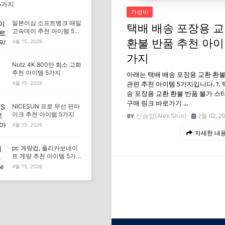
5가지
가성비
일본이심 소프트뱅크 매일
택배 배송 포장용 
고속데이 추천 아이템 5가
지
환불 반품 추천 아이
4월 15, 2026
가지
Nutz 4K 800만 화소 고화
추천 아이템 5가지
아래는 택배 배송 포장용 교환 환불
4월 15, 2026
관련 추천 아이템 5가지입니다. 1. 
송 포장용 교환 환불 반품 불가 스티
구매 링크 바로가기 …
NICESUN 프로 무선 핀마
이크 추천 아이템 5가지
신승엽(Alex Shin)
2월 02, 2
4월 15, 2026
자세한 내용
pc 계량컵, 폴리카보네이
트 계량 추천 아이템 5가
지
4월 15, 2026