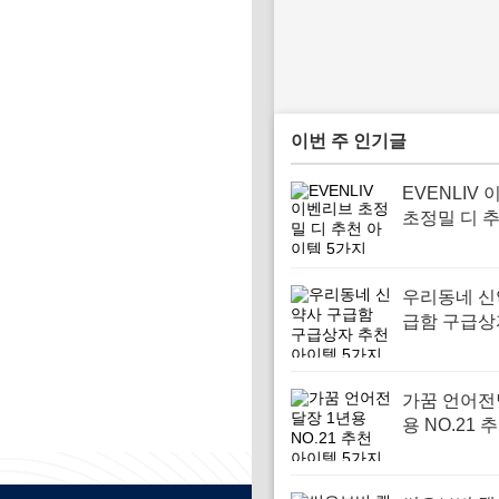
이번 주 인기글
EVENLIV
초정밀 디 
템 5가지
우리동네 신
급함 구급상
아이템 5가
가꿈 언어전
용 NO.21 
템 5가지