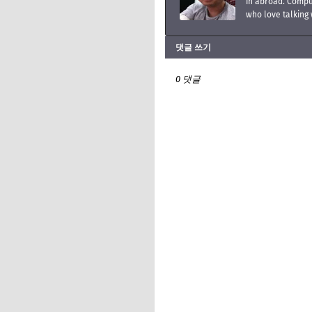
in abroad. Compu
who love talking 
댓글 쓰기
0 댓글