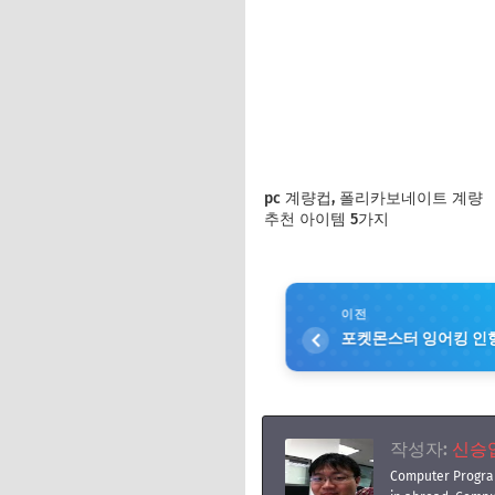
pc 계량컵, 폴리카보네이트 계량
추천 아이템 5가지
이전
포켓몬스터 잉어킹 인형
작성자:
신승엽(
Computer Progra