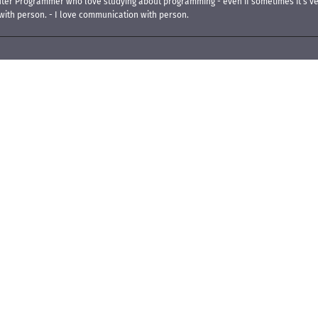
ter Programmer who love studying about programming - even if sometimes it's 
with person. - I love communication with person.